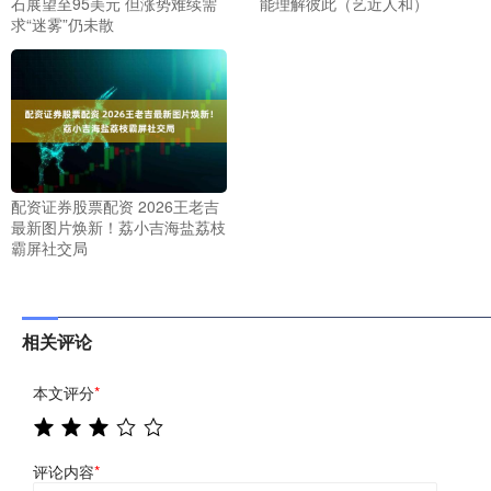
石展望至95美元 但涨势难续需
能理解彼此（艺近人和）
求“迷雾”仍未散
配资证券股票配资 2026王老吉
最新图片焕新！荔小吉海盐荔枝
霸屏社交局
相关评论
本文评分
*
评论内容
*