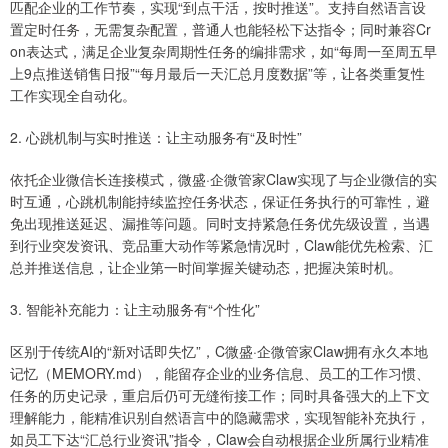
匹配企业的工作节奏，实现“到点干活，按时推送”。支持自然语言设
置定时任务，无需复杂配置，普通人也能轻松下达指令；同时兼容Cr
on表达式，满足企业复杂周期性任务的编排需求，如“每周一至周五早
上9点推送销售日报”“每月最后一天汇总月度数据”等，让各类重复性
工作实现全自动化。
2. 心跳机制与实时推送：让主动服务有“及时性”
依托企业微信长连接模式，微盛·企微管家Claw实现了与企业微信的实
时互通，心跳机制能持续监控任务状态，保证任务执行的可靠性，避
免出现推送延迟、漏推等问题。同时支持紧急任务优先级设置，当遇
到行业突发资讯、竞品重大动作等紧急情况时，Claw能优先检索、汇
总并推送信息，让企业第一时间掌握关键动态，把握决策时机。
3. 智能补充能力：让主动服务有“个性化”
区别于传统AI的“新对话即失忆”，C微盛·企微管家Claw拥有永久本地
记忆（MEMORY.md），能留存企业的业务信息、员工的工作习惯、
任务的历史记录，重启后仍可无缝衔接工作；同时具备强大的上下文
理解能力，能精准识别自然语言中的隐藏需求，实现智能补充执行，
如员工下达“汇总行业资讯”指令，Claw会自动根据企业所属行业精准