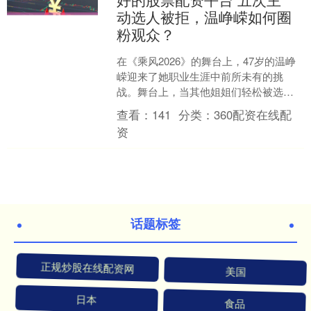
动选人被拒，温峥嵘如何圈
粉观众？
在《乘风2026》的舞台上，47岁的温峥
嵘迎来了她职业生涯中前所未有的挑
战。舞台上，当其他姐姐们轻松被选入
战队时，她却五次站起申请，每一次都
查看：
141
分类：
360配资在线配
被拒绝，镜头毫不留情....
资
话题标签
正规炒股在线配资网
美国
日本
食品