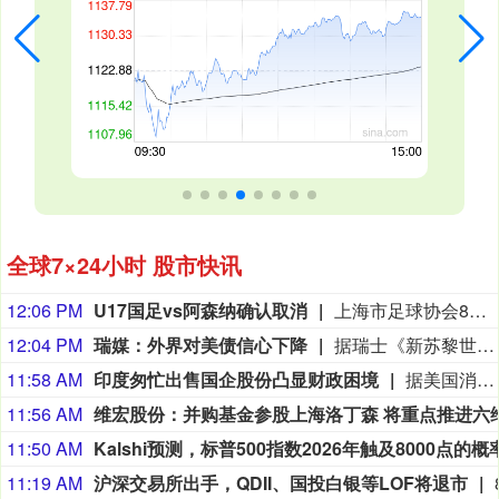
全球7×24小时 股市快讯
12:06 PM
U17国足vs阿森纳确认取消
上海市足球协会8月9日中午在微信公众号上发布公告，2026上海明日之星冠军杯男子组决赛取消。决赛对阵为中国男足U17对阵阿森纳U17，受台风影响，本场比赛现已确定取消，不延期进行。
12:04 PM
瑞媒：外界对美债信心下降
据瑞士《新苏黎世报》网站8月5日报道，截至2025年底，美国未偿国债规模达30.7万亿美元，相当于美国国内生产总值的95%左右。政府总债务甚至更高，占国内生产总值比例超过120%，但其中一部分并未在市场上流通，而是由美国联邦储备委员会（美联储）等机构持有。（参考消息）
11:58 AM
印度匆忙出售国企股份凸显财政困境
据美国消费者新闻与商业频道网站8月5日报道，印度政府今年一直急于出售其在国有企业的股份。到目前为止，该国已经减持了10家国有企业的股份，今年共筹集资金超过6200亿卢比（约合65亿美元）。当通胀压力和财政限制可能抑制政府支出时，印度很难保住全球增长最快的大型经济体的地位。报道称，但印度不能失去其经济增长优势，因为它正在争夺全球投资者的注意力。这些投资者已经把印度放在了次要位置，因为他们专注于人工智能驱动的业务，而这正是这个南亚国家的经济增长故事所缺失的。（参考消息）
11:56 AM
11:50 AM
11:19 AM
沪深交易所出手，QDII、国投白银等LOF将退市