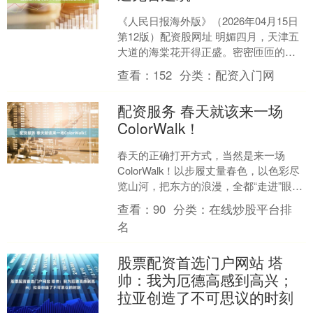
《人民日报海外版》（2026年04月15日
第12版）配资股网址 明媚四月，天津五
大道的海棠花开得正盛。密密匝匝的西
府海棠缀满枝头，连成一道粉白色的花
查看：
152
分类：
配资入门网
海，春风拂过....
配资服务 春天就该来一场
ColorWalk！
春天的正确打开方式，当然是来一场
ColorWalk！以步履丈量春色，以色彩尽
览山河，把东方的浪漫，全都“走进”眼
里。....
查看：
90
分类：
在线炒股平台排
名
股票配资首选门户网站 塔
帅：我为厄德高感到高兴；
拉亚创造了不可思议的时刻