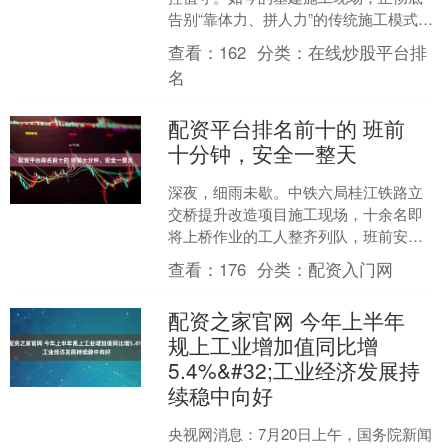
告别“靠体力、拼人力”的传统施工模式。
近日，在中铁六局丰桥公司重点项目施
查看：
162
分类：
在线炒股平台排
工现场股票配资最新报....
名
配资平台排名前十的 班前
十分钟，安全一整天
深夜，细雨未歇。中铁六局桂江铁路立
交桥提升改造项目施工现场，十余名即
将上桥作业的工人整齐列队，班前安全
讲话准时开始。自项目开工以来，这样
查看：
176
分类：
配资入门网
的班前讲话从未间断。 桂....
配资之家官网 今年上半年
规上工业增加值同比增
5.4%&#32;工业经济发展持
续稳中向好
央视网消息：7月20日上午，国务院新闻