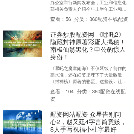
办公室举行新闻发布会，工业和信息化
部相关负责人介绍今年上半年工业和信
息化发展情况。数据显示，今年上半
查看：
56
分类：
360配资在线配资
年，规模以上工业增加值....
证券炒股配资网 《哪吒2》
隐藏封神原著彩蛋大揭秘！
南极仙翁黑化？申公豹惊人
身份！
《哪吒之魔童闹海》不仅延续了前作的
高水准，还在细节里埋下了大量致敬
《封神榜》原著的彩蛋。这些设计让老
读者会心一笑，也丰富了故事的层次。
查看：
104
分类：
360配资在线配
今天就盘点几个最让人惊喜的....
资
配资网站配资 众星告别问
心2，赵又廷4字言简意赅，
8人手写祝福小杜字最好