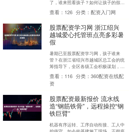
了，谁来照看孩子？如何让孩子的假期
过得有意义？这道“必答题”，考验着高校
查看：
126
分类：
配资入门网
服务保障体系的温度和智....
股票配资学习网 浙江绍兴
越城爱心托管班点亮多彩暑
假
暑期已至股票配资学习网，孩子谁来
管？在浙江省绍兴市越城区总工会的统
筹指导下，全区各级工会积极谋划，联
动社区、学校、企业及社会组织，推
查看：
116
分类：
360配资在线配
出“托”“管”“教”一体化的....
资
股票配资最新报价 流水线
造“钢筋铁骨”，远程操控“钢
铁巨臂”
机器有序运转、工序自动衔接、工人中
控值守。如今的基建施工现场，正彻底