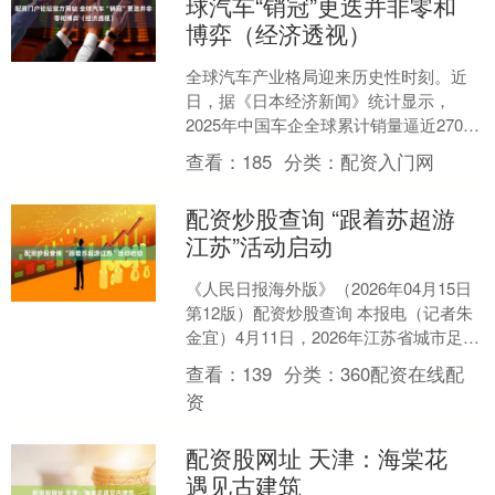
球汽车“销冠”更迭并非零和
博弈（经济透视）
全球汽车产业格局迎来历史性时刻。近
日，据《日本经济新闻》统计显示，
2025年中国车企全球累计销量逼近2700
万辆，超越日本车企的约2500万辆，终
查看：
185
分类：
配资入门网
结了日本自20....
配资炒股查询 “跟着苏超游
江苏”活动启动
《人民日报海外版》（2026年04月15日
第12版）配资炒股查询 本报电（记者朱
金宜）4月11日，2026年江苏省城市足球
联赛（以下简称“苏超”）开赛，常州队
查看：
139
分类：
360配资在线配
主....
资
配资股网址 天津：海棠花
遇见古建筑