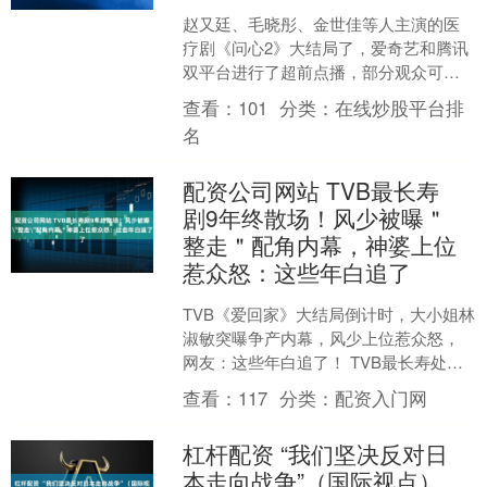
赵又廷、毛晓彤、金世佳等人主演的医
疗剧《问心2》大结局了，爱奇艺和腾讯
双平台进行了超前点播，部分观众可以
提前解锁大结局配资网站配资，但普通
查看：
101
分类：
在线炒股平台排
会员和一直在央视观看的....
名
配资公司网站 TVB最长寿
剧9年终散场！风少被曝＂
整走＂配角内幕，神婆上位
惹众怒：这些年白追了
TVB《爱回家》大结局倒计时，大小姐林
淑敏突曝争产内幕，风少上位惹众怒，
网友：这些年白追了！ TVB最长寿处境
剧《爱·回家之开心速递》宣布将于今年7
查看：
117
分类：
配资入门网
月画上句号，....
杠杆配资 “我们坚决反对日
本走向战争”（国际视点）