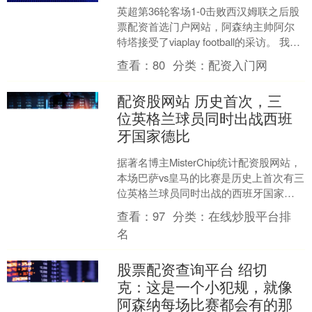
英超第36轮客场1-0击败西汉姆联之后股
票配资首选门户网站，阿森纳主帅阿尔
特塔接受了viaplay football的采访。 我正
在和阿森纳主帅讨论厄德高有多么....
查看：
80
分类：
配资入门网
配资股网站 历史首次，三
位英格兰球员同时出战西班
牙国家德比
据著名博主MisterChip统计配资股网站，
本场巴萨vs皇马的比赛是历史上首次有三
位英格兰球员同时出战的西班牙国家德
比。 巴萨vs皇马的西班牙国家德比已经
查看：
97
分类：
在线炒股平台排
开战....
名
股票配资查询平台 绍切
克：这是一个小犯规，就像
阿森纳每场比赛都会有的那