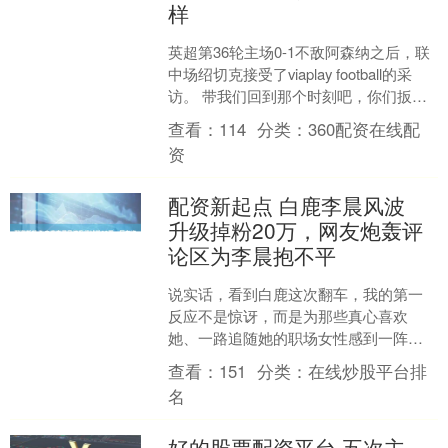
样
英超第36轮主场0-1不敌阿森纳之后，联
中场绍切克接受了viaplay football的采
访。 带我们回到那个时刻吧，你们扳平
了比分，随后几分钟后屏幕上出现了....
查看：
114
分类：
360配资在线配
资
配资新起点 白鹿李晨风波
升级掉粉20万，网友炮轰评
论区为李晨抱不平
说实话，看到白鹿这次翻车，我的第一
反应不是惊讶，而是为那些真心喜欢
她、一路追随她的职场女性感到一阵憋
屈。节目去年十月录制，却硬生生拖到
查看：
151
分类：
在线炒股平台排
今年五月才爆出雷点。那段泼....
名
好的股票配资平台 五次主