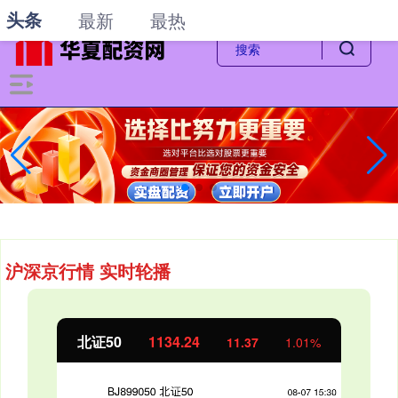
-->
头条
最新
最热
沪深京行情 实时轮播
北证50
1134.24
11.37
1.01%