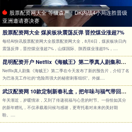
股票配资网大全 等级森严！DK内战4小局连胜晋级
亚洲邀请赛决赛
股票配资网大全 煤炭板块震荡反弹 晋控煤业涨超7%
每经AI快讯股票配资网大全股票配资网大全，8月6日，煤炭板块日内
震荡反弹，晋控煤业涨超7%，山煤国际、陕西煤业涨超5%，....
昆明配资开户 Netflix《海贼王》第二季真人剧集和动画对比
Netflix真人剧集《海贼王》第二季在今天发布了新的预告片，介绍了名
为巴洛克工作社的“危险而强大的秘密刺客组织”。外媒....
武汉配资网 10款定制新春礼盒，把年味与福气带回家！
年关渐近，岁暖情浓，又到了传递祝福与心意的时节。一份恰如其分
的新年赠礼，不仅承载着问候与感谢，更寄托着对未来的美好期
盼。....