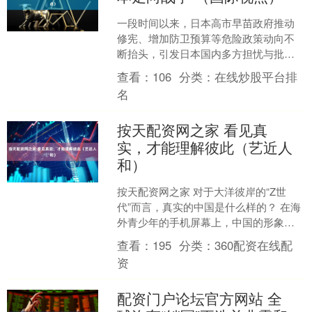
一段时间以来，日本高市早苗政府推动
修宪、增加防卫预算等危险政策动向不
断抬头，引发日本国内多方担忧与批
评。3月24日，一名日本自卫队现役官员
查看：
106
分类：
在线炒股平台排
翻墙强行闯入中国驻日本....
名
按天配资网之家 看见真
实，才能理解彼此（艺近人
和）
按天配资网之家 对于大洋彼岸的“Z世
代”而言，真实的中国是什么样的？ 在海
外青少年的手机屏幕上，中国的形象有
时体现为令人惊叹的机器人、电动车与
查看：
195
分类：
360配资在线配
现代化城市，有时是....
资
配资门户论坛官方网站 全