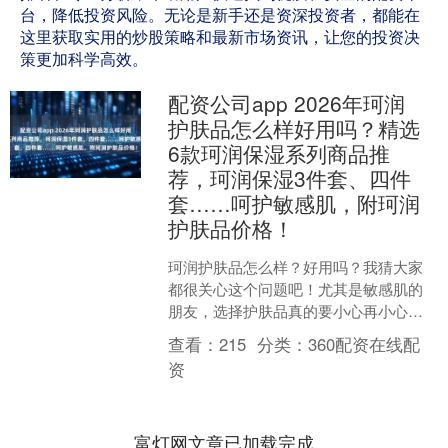
台，降低投资风险。无论是新手还是资深投资者，都能在
这里获取实用的炒股策略和最新市场资讯，让您的投资决
策更加科学高效。
配资公司app 2026年珂润
护肤品怎么样好用吗？精选
6款珂润保湿系列商品推
荐，珂润保湿3件套、四件
套……呵护敏感肌，附珂润
护肤品价格！
珂润护肤品怎么样？好用吗？我猜大家
都很关心这个问题吧！尤其是敏感肌的
朋友，选择护肤品真的要小心再小心。
不得不说，珂润这个牌子在敏感肌界口
查看：
215
分类：
360配资在线配
碑一直不错，我自己也回购....
资
富灯网文章已加载完成