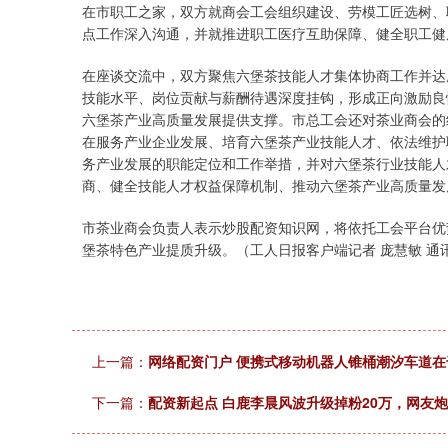
在市职工之家，双方就商会工会组织建设、劳模工匠选树、
点工作深入沟通，并就推进职工医疗互助保障、健全职工健
在座谈交流中，双方聚焦六堡茶技能人才集体协商工作并达
技能水平、岗位贡献与薪酬待遇深度挂钩，形成正向激励良
六堡茶产业高质量发展提供支撑。市总工会还对茶业商会的
在服务产业企业发展、培育六堡茶产业技能人才、依法维护
务产业发展的职能定位和工作举措，并对六堡茶行业技能人
商、健全技能人才权益保障机制、推动六堡茶产业高质量发
市茶业商会负责人表示炒股配资知识网，将依托工会平台优
堡茶特色产业提质升级。（工人日报客户端记者 庞慧敏 通
上一篇：
网络配资门户 便携式移动机器人锥桶潮汐车道
下一篇：
配资新起点 白鹿李晨风波升级掉粉20万，网友