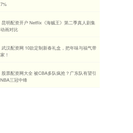
7%
​昆明配资开户 Netflix《海贼王》第二季真人剧集
和动画对比
​武汉配资网 10款定制新春礼盒，把年味与福气带
回家！
​股票配资网大全 被CBA多队疯抢？广东队有望引
NBA三冠中锋