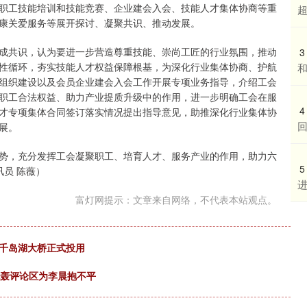
职工技能培训和技能竞赛、企业建会入会、技能人才集体协商等重
超
康关爱服务等展开探讨、凝聚共识、推动发展。
成共识，认为要进一步营造尊重技能、崇尚工匠的行业氛围，推动
3
性循环，夯实技能人才权益保障根基，为深化行业集体协商、护航
组织建设以及会员企业建会入会工作开展专项业务指导，介绍工会
职工合法权益、助力产业提质升级中的作用，进一步明确工会在服
4
才专项集体合同签订落实情况提出指导意见，助推深化行业集体协
展。
势，充分发挥工会凝聚职工、培育人才、服务产业的作用，助力六
5
讯员 陈薇）
进
富灯网提示：文章来自网络，不代表本站观点。
在千岛湖大桥正式投用
炮轰评论区为李晨抱不平