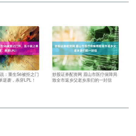
小说：重生S6被拒之门
炒股证券配资网 眉山市医疗保障局
单逆袭，杀穿LPL！
致全市返乡父老乡亲们的一封信